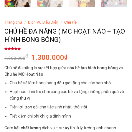
Trang chủ
Dịch Vụ Biễu Diễn
Chú Hề
/
/
CHÚ HỀ ĐA NĂNG ( MC HOẠT NÁO + TẠO
HÌNH BONG BÓNG)
5.00
1
trên 5
Original
Current
1.300.000
₫
₫
dựa trên
1.500.000
đánh giá
price
price
Chú hề đa năng là sự kết hợp giữa
chú hề tạo hình bong bóng
và
was:
is:
Chú hề MC Hoạt Náo
1.500.000₫.
1.300.000₫.
Chú hề sẽ làm bong bóng đầu giờ tặng cho các bạn nhỏ
Hoạt náo chơi trò chơi cùng các bé và tặng những phần quà vô
cùng thú vị
Tiện lợi, trọn gói cho tiệc sinh nhật, thôi nôi
Tiết kiệm chi phí chi gia đình mình
Cam kết
chất lượng
dịch vụ – sự
uy tín
là lý tưởng kinh doanh