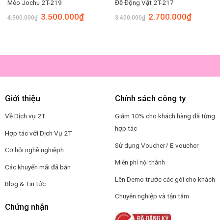
Mèo Jochu 2T-219
Đề Động Vật 2T-217
Original
Current
Original
Current
3.500.000
₫
2.700.000
₫
4.500.000
₫
3.400.000
₫
price
price
price
price
was:
is:
was:
is:
00₫.
4.500.000₫.
3.500.000₫.
3.400.000₫.
2.700.00
Giới thiệu
Chính sách công ty
Về Dịch vụ 2T
Giảm 10% cho khách hàng đã từng
hợp tác
Hợp tác với Dịch Vụ 2T
Sử dụng Voucher/ E-voucher
Cơ hội nghề nghiệp
h
Miễn phí nội thành
Các khuyến mãi đã bán
Lên Demo trước các gói cho khách
Blog & Tin tức
Chuyên nghiệp và tận tâm
Chứng nhận