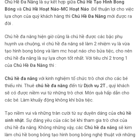
Chú Hề Đa Năng
là sự kết hợp giữa
Chú Hề Tạo Hình Bong
Bóng
và
Chú Hề Hoạt Náo-MC Hoạt Náo
.Để thuận lợi cho việc
lựa chọn của quý khách hàng thì
Chú Hề Đa Năng
mới được ra
đời .
Chú hề đa năng hiện giờ cũng là chú hề được các bậc phụ
huynh ưa chuộng, vì chú hề đa năng sẽ làm 2 nhiệm vụ là vừa
tạo hình bong bóng và làm mc hoạt náo cho bửa tiệc, cho nên
chú hề đa năng là sự lựa chọn tốt nhất. Với tiêu chí 2 trong 1
của
Chú Hề Đa Năng
thì :
Chú hề đa năng
với kinh nghiệm tổ chức trò chơi cho các bé
thiếu nhi. Thuê
chú hề đa năng
đến từ
Dịch vụ 2T
, quý khách
sẽ có được niềm vui từ những trò chơi. Món quà hấp dẫn cho
các bé. Làm khuấy động không khí bữa tiệc.
Tạo niềm vui và những tràn cười từ sự duyên dáng của
chú hề
sinh nhật.
Sự đáng yêu của các bé khi tham gia trò chơi của
chú hề đa năng. Không những vậy, các
Chú hề đa năng
sẽ kim
làm chú hề bong bóng tạo hình bong bóng nghệ thuật với những