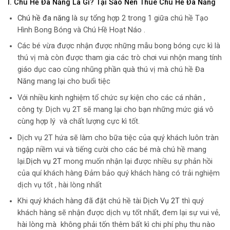
I. Chú Hề Đa Năng Là Gì? Tại Sao Nên Thuê Chú Hề Đa Năng
Chú hề đa năng
là sự tổng hợp 2 trong 1 giữa chú hề Tạo
Hình Bong Bóng và Chú Hề Hoạt Náo .
Các bé vừa được nhận được những mẫu bong bóng cực kì là
thú vị mà còn được tham gia các trò chơi vui nhộn mang tính
giáo dục cao cùng nhũng phần quà thú vị mà chú hề Đa
Năng mang lại cho buổi tiệc
Với nhiều kinh nghiệm tổ chức sự kiện cho các cá nhân ,
công ty. Dịch vụ 2T sẽ mang lại cho bạn những mức giá vô
cùng hợp lý và chất lượng cực kì tốt.
Dịch vụ 2T hứa sẽ làm cho bữa tiệc của quý khách luôn tràn
ngập niềm vui và tiếng cười cho các bé mà chú hề mang
lại.
Dịch vụ 2T
mong muốn nhận lại được nhiều sự phản hồi
của quí khách hàng Đảm bảo quý khách hàng có trải nghiệm
dịch vụ tốt , hài lòng nhất
Khi quý khách hàng đã đặt chú hề tài
Dịch Vụ 2T
thì quý
khách hàng sẽ nhận được dịch vụ tốt nhất, đem lại sự vui vẻ,
hài lòng mà không phải tốn thêm bất kì chi phí phụ thu nào