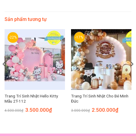
Sản phẩm tương tự
-22%
-17%
Trang Trí Sinh Nhật Hello Kitty
Trang Trí Sinh Nhật Cho Bé Minh
Mẫu 2T-112
Đức
Original
Current
Original
Current
3.500.000
₫
2.500.000
₫
4.500.000
₫
3.000.000
₫
price
price
price
price
was:
is:
was:
is:
00₫.
4.500.000₫.
3.500.000₫.
3.000.000₫.
2.500.00