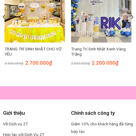
TRANG TRÍ SINH NHẬT CHO VỢ
Trang Trí Sinh Nhật Xanh Vàng
YÊU
Trắng
Original
Current
Original
Current
2.700.000
₫
2.200.000
₫
3.300.000
₫
2.500.000
₫
price
price
price
price
was:
is:
was:
is:
00₫.
3.300.000₫.
2.700.000₫.
2.500.000₫.
2.200.00
Giới thiệu
Chính sách công ty
Về Dịch vụ 2T
Giảm 10% cho khách hàng đã từng
hợp tác
Hợp tác với Dịch Vụ 2T