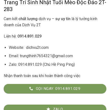
Trang Trí Sinh Nhật Tuổi Mèo Độc Đáo 2T-
283
Cam kết
chất lượng
dịch vụ –
sự uy tín
là lý tưởng kinh
doanh của
Dịch Vụ 2T
Liện hệ:
0914.891.029
Website:
dichvu2t.com
Email: trungthinh7654321@gmail.com
Zalo: 0914.891.029 (Chú Hề Ping Ping)
Nhận thanh toán sau khi hoàn thành công việc
GỌI NGAY: 0914.891.029
ZALO