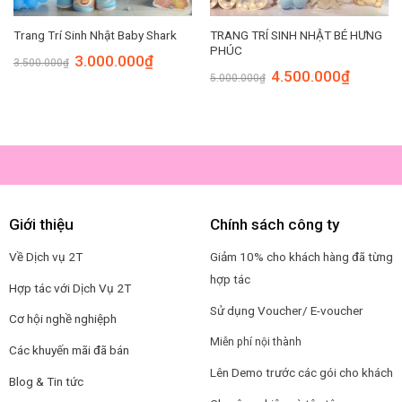
TRANG TRÍ SINH NHẬT BÉ HƯNG
Trang Trí Sinh Nhật Baby Shark
PHÚC
Original
Current
3.000.000
₫
3.500.000
₫
price
price
Original
Current
4.500.000
₫
5.000.000
₫
was:
is:
price
price
00₫.
3.500.000₫.
3.000.000₫.
was:
is:
5.000.000₫.
4.500.00
Giới thiệu
Chính sách công ty
Về Dịch vụ 2T
Giảm 10% cho khách hàng đã từng
hợp tác
Hợp tác với Dịch Vụ 2T
Sử dụng Voucher/ E-voucher
Cơ hội nghề nghiệp
h
Miễn phí nội thành
Các khuyến mãi đã bán
Lên Demo trước các gói cho khách
Blog & Tin tức