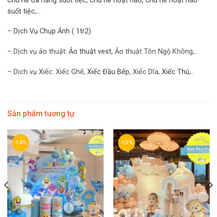
Chú hề đa năng suốt tiệc, Chú hề hoạt náo, Chú hề hoạt náo
suốt tiệc,…
–
Dịch Vụ Chụp Ảnh ( 1tr2)
– Dịch vụ ảo thuật:
Ảo thuật vest
, Ảo thuật Tôn Ngộ Không,…
– Dịch vụ Xiếc: Xiếc Ghế,
Xiếc Đầu Bếp
, Xiếc Dĩa,
Xiếc Thú
,..
Sản phẩm tương tự
-14%
-10%