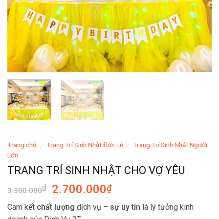
Trang chủ
Trang Trí Sinh Nhật Đơn Lẻ
Trang Trí Sinh Nhật Người
/
/
Lớn
TRANG TRÍ SINH NHẬT CHO VỢ YÊU
Original
Current
2.700.000
₫
₫
3.300.000
price
price
Cam kết
chất lượng
dịch vụ –
sự uy tín
là lý tưởng kinh
was:
is: