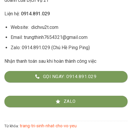
doanh của
Dịch Vụ 2T
3.300.000₫.
2.700.000₫.
Liện hệ:
0914.891.029
Website:
dichvu2t.com
Email: trungthinh7654321@gmail.com
Zalo: 0914.891.029 (Chú Hề Ping Ping)
Nhận thanh toán sau khi hoàn thành công việc
GỌI NGAY: 0914.891.029
ZALO
trang-tri-sinh-nhat-cho-vo-yeu
Từ khóa: