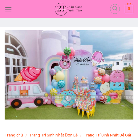
Skip
0
to
content
Trang chủ
Trang Trí Sinh Nhật Đơn Lẻ
Trang Trí Sinh Nhật Bé Gái
/
/