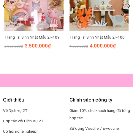
Trang Trí Sinh Nhật Mẫu 2T-109
Trang Trí Sinh Nhật Mẫu 2T-106
Original
Current
Original
Current
3.500.000
₫
4.000.000
₫
3.900.000
₫
4.500.000
₫
price
price
price
price
was:
is:
was:
is:
3.900.000₫.
3.500.000₫.
4.500.000₫.
4.000.00
00₫.
Giới thiệu
Chính sách công ty
Về Dịch vụ 2T
Giảm 10% cho khách hàng đã từng
hợp tác
Hợp tác với Dịch Vụ 2T
Sử dụng Voucher/ E-voucher
Cơ hội nghề nghiệp
h