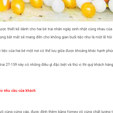
được thiết kế dành cho hai bé trai nhân ngày sinh nhật cùng nhau của
rọng bắt mắt sẽ mang đến cho không gian buổi tiệc như là một lễ hôi 
i tiệc của hai bé một nơi có thể lưu giữa được khoảng khác hạnh ph
 trai 2T-159 này có những điều gì đặc biệt và thú vị thì quý khách hàn
heo nhu cầu của khách
vô cùng cứng cáp, được đính thêm bằng fomex vô cùng chất lượng t