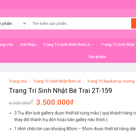
ang chủ
Giới thiệu
Trang Trí Sinh Nhật Đơn Lẻ
Trang Trí Sinh Nhật
Sản phẩm
Trang chủ
Trang Trí Sinh Nhật Đơn Lẻ
Trang Trí Backdrop Vuông
/
/
Trang Trí Sinh Nhật Bé Trai 2T-159
Original
Current
3.500.000
₫
₫
4.000.000
price
price
3 Trụ đôn lưới gallery được thiết kế cùng mẫu ( quý khách hàng 
was:
is:
thay đổi thành trụ đôn hoặc bàn galley nếu thích )
4.000.000₫.
3.500.000₫.
1 Hình chibi lớn cao khoảng 80cm – 95cm được thiết kế riêng dà