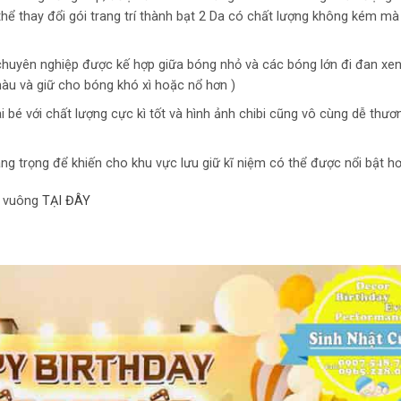
thể thay đổi gói trang trí thành bạt 2 Da có chất lượng không kém mà
 chuyên nghiệp được kế hợp giữa bóng nhỏ và các bóng lớn đi đan xen
màu và giữ cho bóng khó xì hoặc nổ hơn )
i bé với chất lượng cực kì tốt và hình ảnh chibi cũng vô cùng dễ thươn
ang trọng để khiến cho khu vực lưu giữ kĩ niệm có thể được nổi bật h
p vuông
TẠI ĐÂY