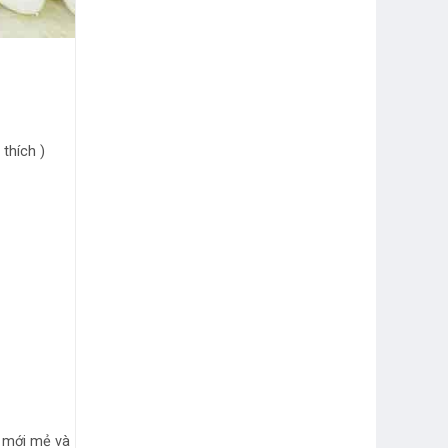
thích )
g mới mẻ và