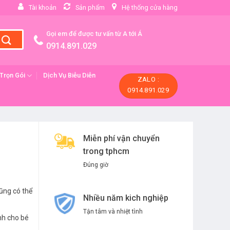
Tài khoản
Sản phẩm
Hệ thống cửa hàng
Gọi em để được tư vấn từ A tới Á
0914.891.029
 Trọn Gói
Dịch Vụ Biễu Diễn
ZALO :
0914.891.029
Miễn phí vận chuyển
trong tphcm
Đúng giờ
cũng có thể
Nhiều năm kich nghiệp
Tận tâm và nhiệt tình
nh cho bé