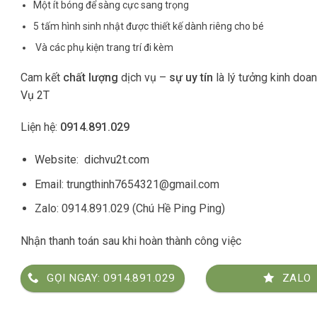
Một ít bóng để sàng cực sang trọng
5 tấm hình sinh nhật được thiết kế dành riêng cho bé
Và các phụ kiện trang trí đi kèm
Cam kết
chất lượng
dịch vụ –
sự uy tín
là lý tưởng kinh doa
Vụ 2T
Liện hệ:
0914.891.029
Website:
dichvu2t.com
Email: trungthinh7654321@gmail.com
Zalo: 0914.891.029 (Chú Hề Ping Ping)
Nhận thanh toán sau khi hoàn thành công việc
GỌI NGAY: 0914.891.029
ZALO