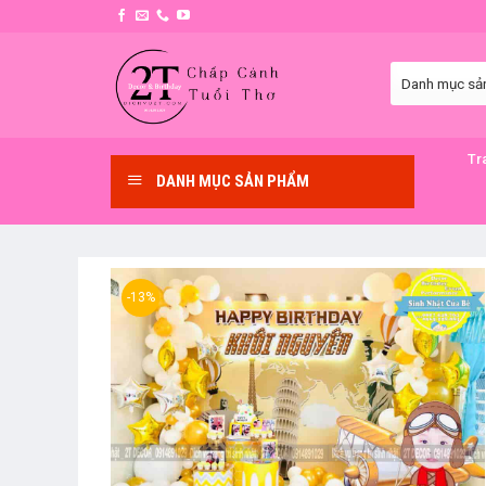
Skip
to
content
Tr
DANH MỤC SẢN PHẨM
-13%