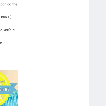
 còn có thể
 nhau (
g khiến ai
ơn