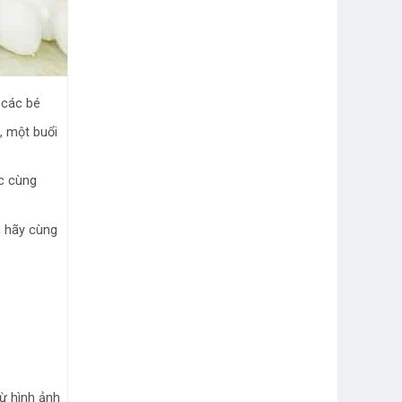
 các bé
, một buổi
úc cùng
g hãy cùng
ừ hình ảnh