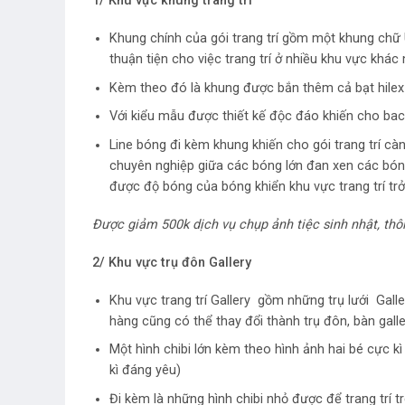
1/ Khu vực khung trang trí
Khung chính của gói trang trí gồm một khung chữ 
thuận tiện cho việc trang trí ở nhiều khu vực khác nh
Kèm theo đó là khung được bắn thêm cả bạt hile
Với kiểu mẫu được thiết kế độc đáo khiến cho back
Line bóng đi kèm khung khiến cho gói trang trí càn
chuyên nghiệp giữa các bóng lớn đan xen các bón
được độ bóng của bóng khiển khu vực trang trí tr
Được giảm 500k dịch vụ chụp ảnh tiệc sinh nhật, thôi
2/ Khu vực trụ đôn Gallery
Khu vực trang trí Gallery gồm những trụ lưới Gall
hàng cũng có thể thay đổi thành trụ đôn, bàn gall
Một hình chibi lớn kèm theo hình ảnh hai bé cực 
kì đáng yêu)
Đi kèm là những hình chibi nhỏ được để trang trí 