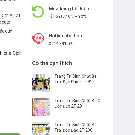
Mua hàng tiết kiệm
y Dịch Vụ 2T
rẻ hơn từ 10% – 30%
c cute
các quý
Hotline đặt lịch
0914.891.029
nh của
Dịch
Có thể bạn thích
Trang Trí Sinh Nhật Bé
Trai Độc Đáo 2T-292
Trang Trí Sinh Nhật Bé Gái
Độc Đáo 2T-291
Trang Trí Sinh Nhật Bé
Trai Độc Đáo 2T-290