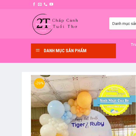
Skip
to
content
Tr
DANH MỤC SẢN PHẨM
-20%