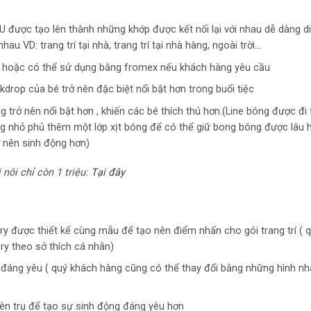
U được tạo lên thành những khớp được kết nối lại với nhau dễ dàng d
au VD: trang trí tại nhà, trang trí tại nhà hàng, ngoài trời…
x hoặc có thể sử dụng bằng fromex nếu khách hàng yêu cầu
drop của bé trở nên đặc biệt nổi bật hơn trong buổi tiệc
g trở nên nổi bật hơn , khiến các bé thích thú hơn.(Line bóng được đi 
g nhỏ phủ thêm một lớp xịt bóng để có thể giữ bong bóng được lâu h
ở nên sinh động hơn)
 nôi chỉ còn 1 triệu:
Tại đây
ery được thiết kế cùng mẫu để tạo nên điểm nhấn cho gói trang trí ( 
ery theo sở thích cá nhân)
kì đáng yêu ( quý khách hàng cũng có thể thay đổi bằng những hình n
trên trụ để tạo sự sinh động đáng yêu hơn