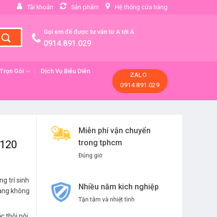
Tài khoản
Sản phẩm
Hệ thống cửa hàng
Gọi em để được tư vấn từ A tới Á
0914.891.029
 Trọn Gói
Dịch Vụ Biễu Diễn
ZALO :
0914.891.029
Miễn phí vận chuyển
trong tphcm
-120
Đúng giờ
g trí sinh
Nhiều năm kich nghiệp
hàng không
Tận tâm và nhiệt tình
c thôi nôi