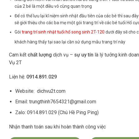
của 2 bé là một điều vô cùng quan trọng
Để có thể lưu lại kĩ niệm sinh nhật đầu tiên của các bé thì sau đâ
sẽ giới thiệu cho các ba mẹ một gói trang trí về các bé tuổi Hổ cự
Gói
trang trí sinh nhật tuổi hổ song sinh 2T-120
dưới đây sẽ cho 
khách hàng thấy tại sao lại cần sử dụng mẫu trang trí này
Cam kết
chất lượng
dịch vụ –
sự uy tín
là lý tưởng kinh doa
Vụ 2T
Liện hệ:
0914.891.029
Website:
dichvu2t.com
Email: trungthinh7654321@gmail.com
Zalo: 0914.891.029 (Chú Hề Ping Ping)
Nhận thanh toán sau khi hoàn thành công việc