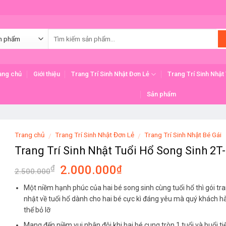
ang chủ
Giới thiệu
Trang Trí Sinh Nhật Đơn Lẻ
Trang Trí Sinh Nhật
Sản phẩm
Trang chủ
Trang Trí Sinh Nhật Đơn Lẻ
Trang Trí Sinh Nhật Bé Gái
/
/
Trang Trí Sinh Nhật Tuổi Hổ Song Sinh 2T
Original
Current
2.000.000
₫
₫
2.500.000
price
price
Một niềm hạnh phúc của hai bé song sinh cùng tuổi hổ thì gói tran
was:
is:
nhật về tuổi hổ dành cho hai bé cực kì đáng yêu mà quý khách 
2.500.000₫.
2.000.000₫.
thể bỏ lỡ
Mang đến niềm vui nhân đôi khi hai bé cung tròn 1 tuổi và buổi tiệ