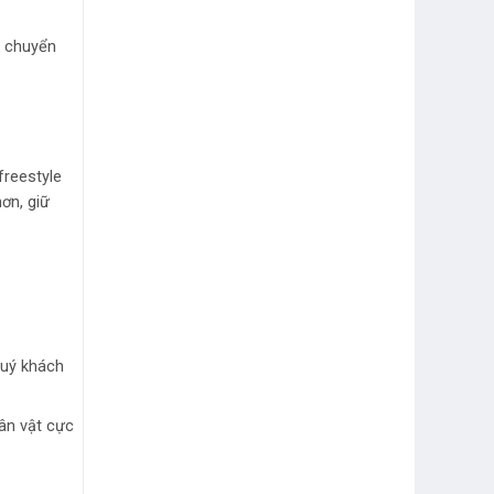
i chuyển
freestyle
ơn, giữ
quý khách
hân vật cực