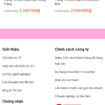
Trắng
Đức
Original
Current
Original
Current
2.200.000
₫
2.500.000
₫
2.500.000
₫
3.000.000
₫
price
price
price
price
was:
is:
was:
is:
00₫.
2.500.000₫.
2.200.000₫.
3.000.000₫.
2.500.00
Giới thiệu
Chính sách công ty
Về Dịch vụ 2T
Giảm 10% cho khách hàng đã từng
hợp tác
Hợp tác với Dịch Vụ 2T
Sử dụng Voucher/ E-voucher
Cơ hội nghề nghiệp
h
Miễn phí nội thành
Các khuyến mãi đã bán
Lên Demo trước các gói cho khách
Blog & Tin tức
Chuyên nghiệp và tận tâm
Chứng nhận