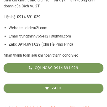
Cam kết
chất lượng
dịch vụ –
sự uy tín
là lý tưởng kinh
doanh của
Dịch Vụ 2T
Liện hệ:
0914.891.029
Website:
dichvu2t.com
Email: trungthinh7654321@gmail.com
Zalo: 0914.891.029 (Chú Hề Ping Ping)
Nhận thanh toán sau khi hoàn thành công việc
GỌI NGAY: 0914.891.029
ZALO