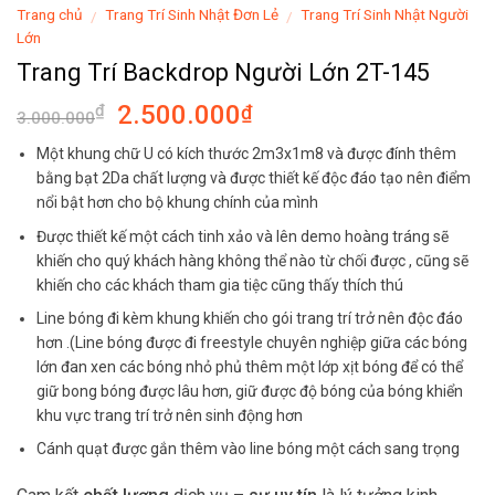
Trang chủ
Trang Trí Sinh Nhật Đơn Lẻ
Trang Trí Sinh Nhật Người
/
/
Lớn
Trang Trí Backdrop Người Lớn 2T-145
Original
Current
2.500.000
₫
₫
3.000.000
price
price
Một khung chữ U có kích thước 2m3x1m8 và được đính thêm
was:
is:
bằng bạt 2Da chất lượng và được thiết kế độc đáo tạo nên điểm
3.000.000₫.
2.500.000₫.
nổi bật hơn cho bộ khung chính của mình
Được thiết kế một cách tinh xảo và lên demo hoàng tráng sẽ
khiến cho quý khách hàng không thể nào từ chối được , cũng sẽ
khiến cho các khách tham gia tiệc cũng thấy thích thú
Line bóng đi kèm khung khiến cho gói trang trí trở nên độc đáo
hơn .(Line bóng được đi freestyle chuyên nghiệp giữa các bóng
lớn đan xen các bóng nhỏ phủ thêm một lớp xịt bóng để có thể
giữ bong bóng được lâu hơn, giữ được độ bóng của bóng khiển
khu vực trang trí trở nên sinh động hơn
Cánh quạt được gắn thêm vào line bóng một cách sang trọng