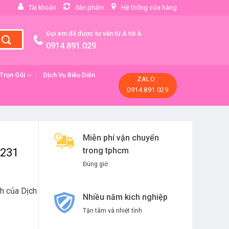
Tài khoản
Sản phẩm
Hệ thống cửa hàng
Gọi em để được tư vấn từ A tới Á
0914.891.029
 Trọn Gói
Dịch Vụ Biễu Diễn
ZALO :
0914.891.029
Miễn phí vận chuyển
trong tphcm
-231
Đúng giờ
nh của
Dịch
Nhiều năm kich nghiệp
Tận tâm và nhiệt tình