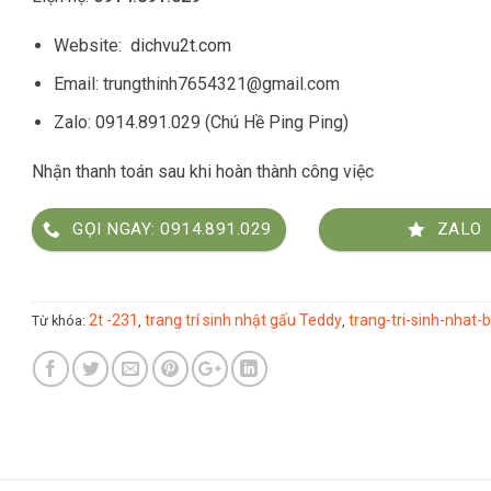
Website:
dichvu2t.com
Email: trungthinh7654321@gmail.com
Zalo: 0914.891.029 (Chú Hề Ping Ping)
Nhận thanh toán sau khi hoàn thành công việc
GỌI NGAY: 0914.891.029
ZALO
2t -231
trang trí sinh nhật gấu Teddy
trang-tri-sinh-nhat-b
Từ khóa:
,
,