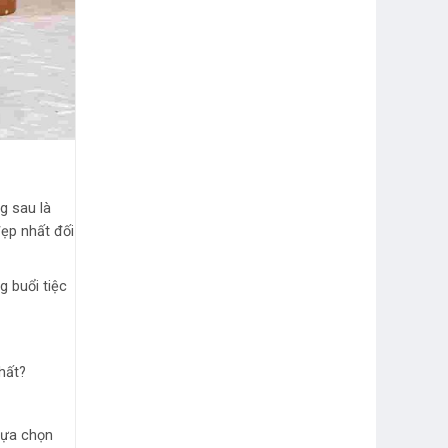
g sau là
ẹp nhất đối
 buổi tiệc
hất?
lựa chọn