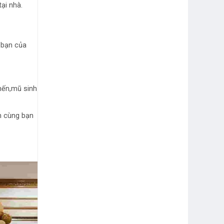
tại nhà.
 bạn của
nến,mũ sinh
h cùng bạn