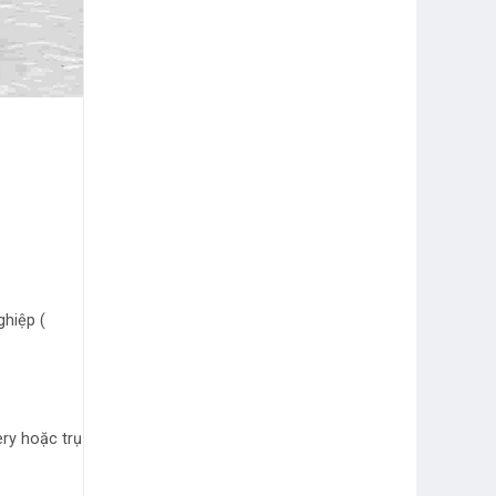
hiệp (
ery hoặc trụ